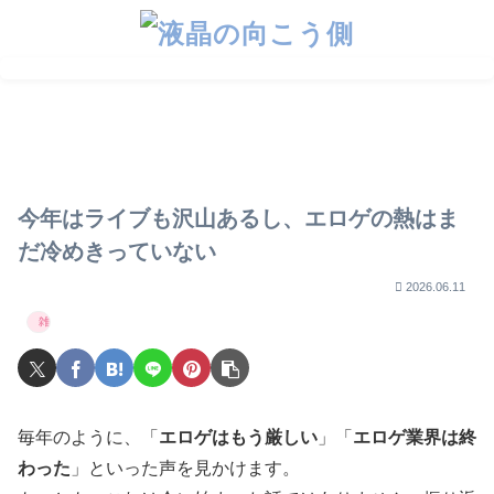
【FANZA】スプリング
【2026年版】エロゲ歴
エロゲーマー必見！ガチ
セール2026 シナリオ
10年以上が本気で選ぶ
で使える神サイト紹介
ゲーメインでおすすめ
初心者向けエロゲ10選
10選
今年はライブも沢山あるし、エロゲの熱はま
だ冷めきっていない
2026.06.11
雑記
毎年のように、「
エロゲはもう厳しい
」「
エロゲ業界は終
わった
」といった声を見かけます。