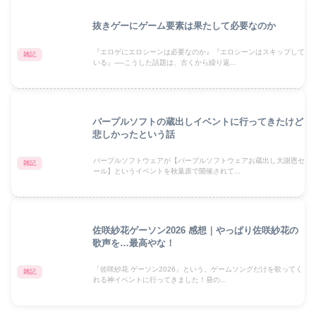
抜きゲーにゲーム要素は果たして必要なのか
『エロゲにエロシーンは必要なのか』『エロシーンはスキップして
雑記
いる』──こうした話題は、古くから繰り返...
パープルソフトの蔵出しイベントに行ってきたけど
悲しかったという話
パープルソフトウェアが【パープルソフトウェアお蔵出し大謝恩セ
雑記
ール】というイベントを秋葉原で開催されて...
佐咲紗花ゲーソン2026 感想｜やっぱり佐咲紗花の
歌声を…最高やな！
「佐咲紗花 ゲーソン2026」という、ゲームソングだけを歌ってく
雑記
れる神イベントに行ってきました！昼の...