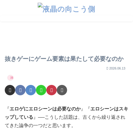
【FANZA】スプリング
【2026年版】エロゲ歴
エロゲーマー必見！ガチ
セール2026 シナリオ
10年以上が本気で選ぶ
で使える神サイト紹介
ゲーメインでおすすめ
初心者向けエロゲ10選
10選
抜きゲーにゲーム要素は果たして必要なのか
2026.06.13
雑記
『
エロゲにエロシーンは必要なのか
』『
エロシーンはスキ
ップしている
』──こうした話題は、古くから繰り返され
てきた論争の一つだと思います。