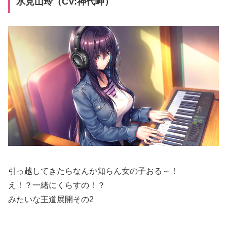
氷見山玲（CV:神代岬）
引っ越してきたらなんか知らん女の子おる～！
え！？一緒にくらすの！？
みたいな王道展開その2