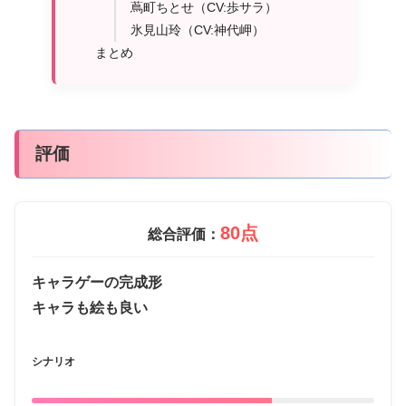
蔦町ちとせ（CV:歩サラ）
氷見山玲（CV:神代岬）
まとめ
評価
80点
総合評価：
キャラゲーの完成形
キャラも絵も良い
シナリオ