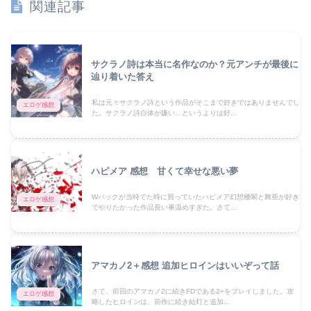
関連記事
サクラノ詩は本当に名作なのか？元アンチが最後に
辿り着いた答え
私は元々サクラノ詩という作品がそこまで好きではありませんでし
エロゲ感想
た。サクラノ詩自体が嫌い…というよりは好...
ハピメア 感想 甘くて幸せな悪い夢
Wパックが当時でた時に買っていたハピメア幻想楼閣と舞亜が好き
エロゲ感想
でやりたかった作品長い事温めすぎた。さて...
アマカノ2＋感想 追加ヒロインはいいぞって話
さて、前回のアマカノ2に続きFDである2+をプレイしました。攻
エロゲ感想
略したヒロインは、前作に続き結灯と追加...