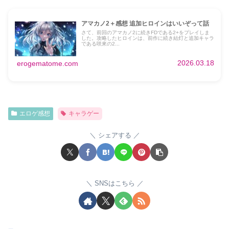
アマカノ2＋感想 追加ヒロインはいいぞって話
さて、前回のアマカノ2に続きFDである2+をプレイしま
した。攻略したヒロインは、前作に続き結灯と追加キャラ
である咲來の2...
2026.03.18
erogematome.com
エロゲ感想
キャラゲー
シェアする
SNSはこちら