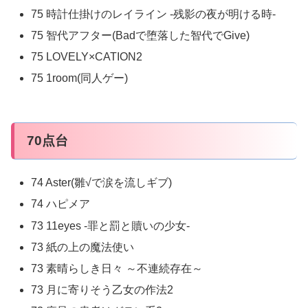
75 時計仕掛けのレイライン -残影の夜が明ける時-
75 智代アフター(Badで堕落した智代でGive)
75 LOVELY×CATION2
75 1room(同人ゲー)
70点台
74 Aster(雛√で涙を流しギブ)
74 ハピメア
73 11eyes -罪と罰と贖いの少女-
73 紙の上の魔法使い
73 素晴らしき日々 ～不連続存在～
73 月に寄りそう乙女の作法2