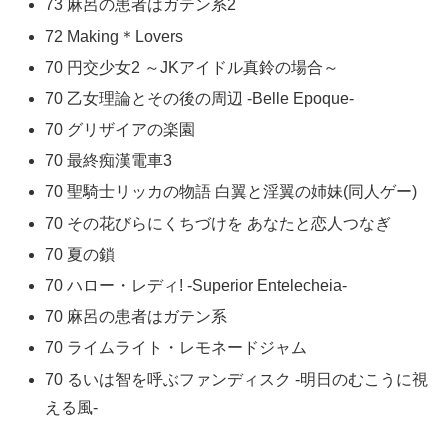
73 麻呂の患者はガテン系2
72 Making＊Lovers
70 円交少女2 ～JKアイドル真鈴の場合～
70 乙女理論とその後の周辺 -Belle Epoque-
70 グリザイアの楽園
70 最終痴漢電車3
70 聖騎士リッカの物語 白翼と淫翼の姉妹(同人ゲー)
70 その花びらにくちづけを あなたと恋人つなぎ
70 夏の鎖
70 ハロー・レディ! -Superior Entelecheia-
70 麻呂の患者はガテン系
70 ライムライト・レモネードジャム
70 るいは智を呼ぶファンディスク -明日のむこうに視
える風-