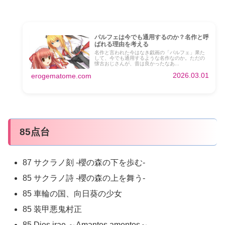
パルフェは今でも通用するのか？名作と呼
ばれる理由を考える
名作と言われた今はなき戯画の「パルフェ」果た
して、今でも通用するような名作なのか。ただの
懐古おじさんが、昔は良かったなあ...
2026.03.01
erogematome.com
85点台
87 サクラノ刻 -櫻の森の下を歩む-
85 サクラノ詩 -櫻の森の上を舞う-
85 車輪の国、向日葵の少女
85 装甲悪鬼村正
85 Dies irae ～Amantes amentes～