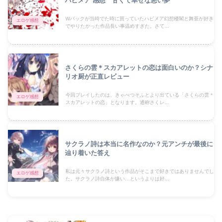
ハピメア 感想 甘くて幸せな悪い夢
Wパックが当時でた時に買っていたハピメア幻想楼閣と舞亜が好き
エロゲ感想
でやりたかった作品長い事温めすぎた。さて...
さくらの雲＊スカアレットの恋は面白いのか？シナ
リオ厨が正直レビュー
今回プレイしたのは、きゃべつそふとより出ている「さくらの雲＊
エロゲ感想
スカアレットの恋」となります。通称さくレ...
サクラノ詩は本当に名作なのか？元アンチが最後に
辿り着いた答え
私は元々サクラノ詩という作品がそこまで好きではありませんでし
エロゲ感想
た。サクラノ詩自体が嫌い…というよりは好...