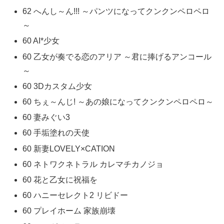
62 へんし～ん!!! ～パンツになってクンクンペロペロ
～
60 AI*少女
60 乙女が奏でる恋のアリア ～君に捧げるアンコール
～
60 3Dカスタム少女
60 ちぇ～んじ! ～あの娘になってクンクンペロペロ～
60 妻みぐい3
60 手垢塗れの天使
60 新妻LOVELY×CATION
60 ネトワクネトラル カレマチカノジョ
60 花と乙女に祝福を
60 ハニーセレクト2 リビドー
60 プレイホーム 家族崩壊