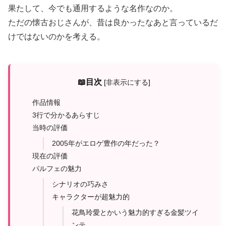
果たして、今でも通用するような名作なのか。
ただの懐古おじさんが、昔は良かったなあと言っているだ
けではないのかを考える。
📖目次
[
非表示にする
]
作品情報
3行で分かるあらすじ
当時の評価
2005年がエロゲ豊作の年だった？
現在の評価
パルフェの魅力
シナリオの巧みさ
キャラクターが超魅力的
花鳥玲愛とかいう魅力的すぎる金髪ツイ
ンテ