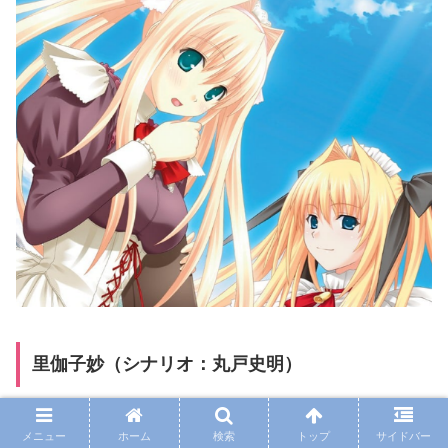
里伽子妙（シナリオ：丸戸史明）
里伽子√後の話を描いたショートシナリオ
メニュー
ホーム
検索
トップ
サイドバー