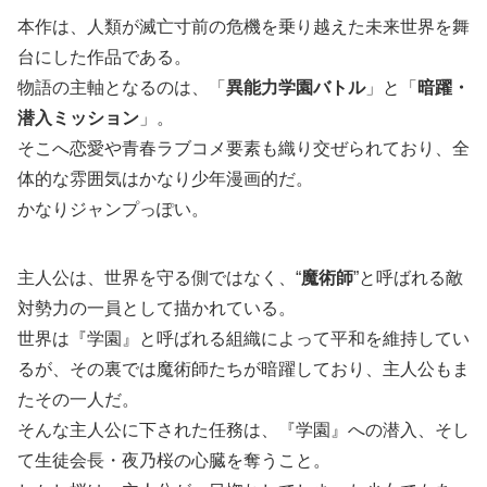
本作は、人類が滅亡寸前の危機を乗り越えた未来世界を舞
台にした作品である。
物語の主軸となるのは、「
異能力学園バトル
」と「
暗躍・
潜入ミッション
」。
そこへ恋愛や青春ラブコメ要素も織り交ぜられており、全
体的な雰囲気はかなり少年漫画的だ。
かなりジャンプっぽい。
主人公は、世界を守る側ではなく、“
魔術師
”と呼ばれる敵
対勢力の一員として描かれている。
世界は『学園』と呼ばれる組織によって平和を維持してい
るが、その裏では魔術師たちが暗躍しており、主人公もま
たその一人だ。
そんな主人公に下された任務は、『学園』への潜入、そし
て生徒会長・夜乃桜の心臓を奪うこと。