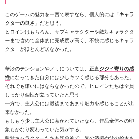
このゲームの魅力を一言で表すなら、個人的には「
キャラ
クターの良さ
」だと思う。
ヒロインはもちろん、サブキャラクターや敵対キャラクタ
ーまで含めて全体的に完成度が高く、不快に感じるキャラ
クターがほとんど居なかった。
華淡のテンションやノリについては、正直
ジジイ寄りの感
性
になってきた自分には少しキツく感じる部分もあった。
それでも嫌いにはならなかったので、ヒロインたちは全員
しっかり個性が立っていたと思う。
一方で、主人公には最後まであまり魅力を感じることが出
来なかった。
もしもう少し主人公に惹かれていたなら、作品全体への印
象もかなり変わっていた気がする。
敵対キャラクターたちも印象的で、兄の清楓や父の桧木も