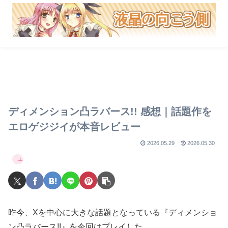
【FANZA】スプリング
【2026年版】エロゲ歴
エロゲーマー必見！ガチ
セール2026 シナリオ
10年以上が本気で選ぶ
で使える神サイト紹介
ゲーメインでおすすめ
初心者向けエロゲ10選
10選
ディメンション凸ラバース!! 感想｜話題作を
エロゲジジイが本音レビュー
2026.05.29
2026.05.30
エロゲ感想
昨今、Xを中心に大きな話題となっている『ディメンショ
ン凸ラバース!!』を今回はプレイした。