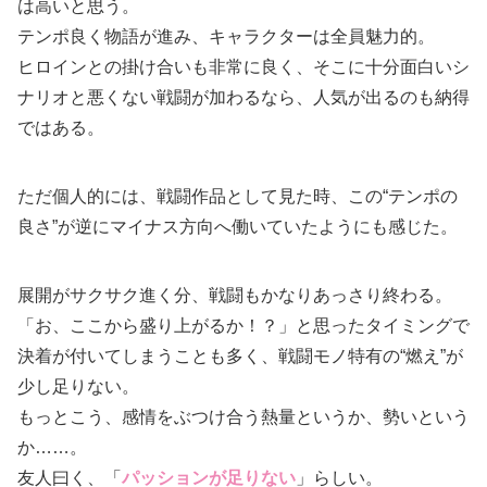
は高いと思う。
テンポ良く物語が進み、キャラクターは全員魅力的。
ヒロインとの掛け合いも非常に良く、そこに十分面白いシ
ナリオと悪くない戦闘が加わるなら、人気が出るのも納得
ではある。
ただ個人的には、戦闘作品として見た時、この“テンポの
良さ”が逆にマイナス方向へ働いていたようにも感じた。
展開がサクサク進く分、戦闘もかなりあっさり終わる。
「お、ここから盛り上がるか！？」と思ったタイミングで
決着が付いてしまうことも多く、戦闘モノ特有の“燃え”が
少し足りない。
もっとこう、感情をぶつけ合う熱量というか、勢いという
か……。
友人曰く、「
パッションが足りない
」らしい。