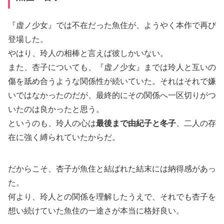
『虚ノ少女』では不在だった魚住が、ようやく本作で再び
登場した。
やはり、玲人の相棒と言えば彼しかいない。
また、杏子についても、『虚ノ少女』までは玲人と互いの
傷を舐め合うような関係性が続いていた。それはそれで嫌
いではなかったのだが、最終的にその関係へ一区切りがつ
いたのは良かったと思う。
というのも、玲人の心は
最後まで由紀子と冬子
、二人の存
在に強く縛られていたからだ。
だからこそ、杏子が魚住と結ばれた結末には納得感があっ
た。
何より、玲人との関係を理解したうえで、それでも杏子を
想い続けていた魚住の一途さが本当に格好良い。