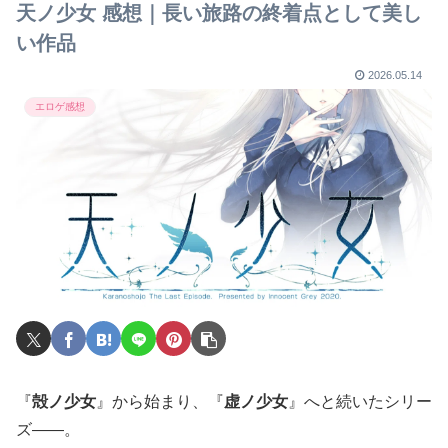
天ノ少女 感想｜長い旅路の終着点として美し
い作品
2026.05.14
エロゲ感想
『
殻ノ少女
』から始まり、『
虚ノ少女
』へと続いたシリー
ズ――。